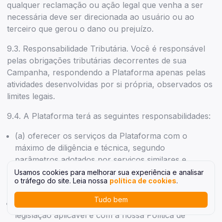
qualquer reclamação ou ação legal que venha a ser
necessária deve ser direcionada ao usuário ou ao
terceiro que gerou o dano ou prejuízo.
9.3. Responsabilidade Tributária. Você é responsável
pelas obrigações tributárias decorrentes de sua
Campanha, respondendo a Plataforma apenas pelas
atividades desenvolvidas por si própria, observados os
limites legais.
9.4. A Plataforma terá as seguintes responsabilidades:
(a) oferecer os serviços da Plataforma com o
máximo de diligência e técnica, segundo
parâmetros adotados por serviços similares e
sempre observadas as obrigações, condições e
Usamos cookies para melhorar sua experiência e analisar
o tráfego do site. Leia nossa
política de cookies
.
limitações previstas nestes Termos;
Tudo bem
(b) armazenar os seus dados de acordo com a
legislação aplicável e com a nossa Política de