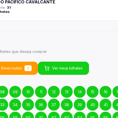
DO PACIFICO CAVALCANTE
rte:
31
lhetes
ilhetes
que deseja comprar
Reservados
Ver
meus
bilhetes
0
08
09
10
11
12
13
14
15
16
33
34
35
36
37
38
39
40
41
58
59
60
61
62
63
64
65
66