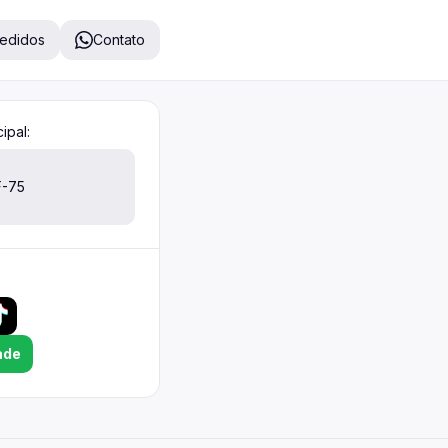
pedidos
Contato
ipal:
F-75
ade