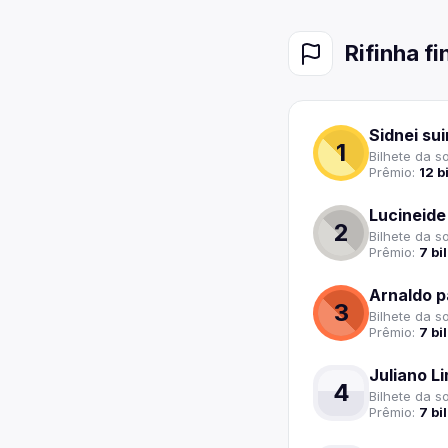
Rifinha
fi
Sidnei su
1
Bilhete
da so
Prêmio:
12
b
Lucineide
2
Bilhete
da so
Prêmio:
7
bi
Arnaldo p
3
Bilhete
da so
Prêmio:
7
bi
Juliano L
4
Bilhete
da so
Prêmio:
7
bi