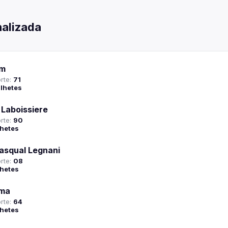
nalizada
im
rte:
71
ilhetes
 Laboissiere
rte:
90
lhetes
asqual Legnani
rte:
08
lhetes
ima
rte:
64
lhetes