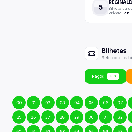
REGINAL
5
Bilhete
da so
Prêmio:
7
bi
Bilhetes
Selecione
os
b
Pagos
100
00
01
02
03
04
05
06
07
25
26
27
28
29
30
31
32
50
51
52
53
54
55
56
57